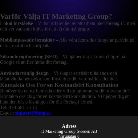
Varför Välja IT Marketing Group?
Lokal förståelse
– Vi har erfarenhet av att arbeta med företag i Umeå
och vet vad som krävs för att nå din målgrupp.
Mobilanpassade hemsidor
– Alla våra hemsidor fungerar perfekt på
dator, mobil och surfplatta.
Sökmotoroptimering (SEO)
– Vi hjälper dig att ranka högre på
Google så att fler hittar ditt företag.
Användarvänlig design
– Vi skapar estetiskt tilltalande och
lättanvända hemsidor som förstärker din varumärkesidentitet.
Kontakta Oss För en Kostnadsfri Konsultation
Behöver du en ny hemsida eller vill du uppgradera din nuvarande?
Kontakta oss idag för en kostnadsfri konsultation. Vi hjälper dig att
hitta den bästa lösningen för ditt företag i Umeå.
Tel: 070-681 25 15
E-post:
support@itmg.se
Adress
It Marketing Group Sweden AB
Varugatan 8