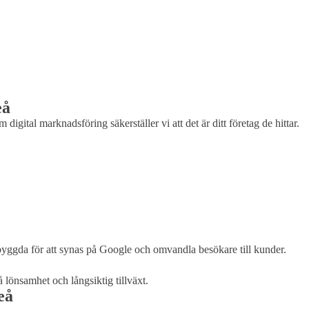
eå
igital marknadsföring säkerställer vi att det är ditt företag de hittar.
byggda för att synas på Google och omvandla besökare till kunder.
å lönsamhet och långsiktig tillväxt.
eå