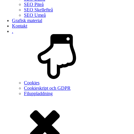
SEO Piteå
SEO Skellefteå
SEO Umeå
Grafisk material
Kontakt
.
Cookies
Cookieskript och GDPR
Filuppladdning